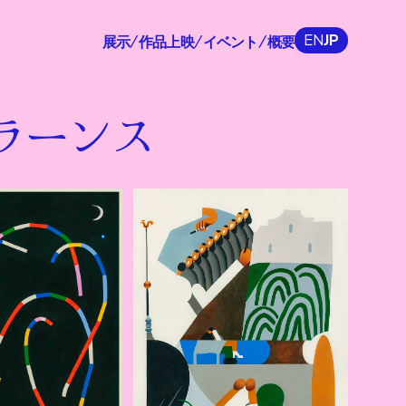
EN
JP
展示
作品上映
イベント
概要
/
/
/
ラーンス