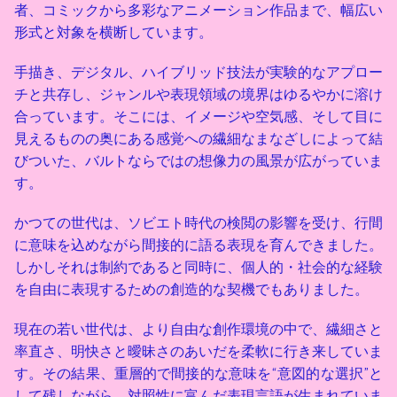
者、コミックから多彩なアニメーション作品まで、幅広い
形式と対象を横断しています。
手描き、デジタル、ハイブリッド技法が実験的なアプロー
チと共存し、ジャンルや表現領域の境界はゆるやかに溶け
合っています。そこには、イメージや空気感、そして目に
見えるものの奥にある感覚への繊細なまなざしによって結
びついた、バルトならではの想像力の風景が広がっていま
す。
かつての世代は、ソビエト時代の検閲の影響を受け、行間
に意味を込めながら間接的に語る表現を育んできました。
しかしそれは制約であると同時に、個人的・社会的な経験
を自由に表現するための創造的な契機でもありました。
現在の若い世代は、より自由な創作環境の中で、繊細さと
率直さ、明快さと曖昧さのあいだを柔軟に行き来していま
す。その結果、重層的で間接的な意味を“意図的な選択”と
して残しながら、対照性に富んだ表現言語が生まれていま