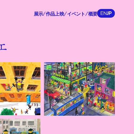
EN
JP
展示
作品上映
イベント
概要
/
/
/
ェ