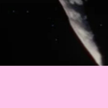
2021
•
Lithuania
•
9 min
Blue Moon
 is a film about an allegorical whale’s journey 