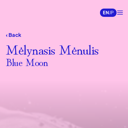
EN
JP
‹ Back
Mėlynasis Mėnulis
Blue Moon