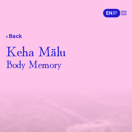
EN
JP
‹ Back
Keha Mälu
Body Memory