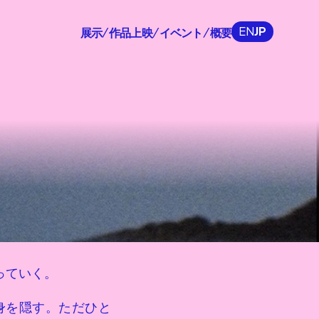
EN
JP
展示
作品上映
イベント
概要
/
/
/
っていく。
身を隠す。ただひと