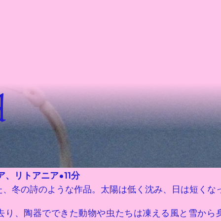
d
く
ア、リトアニア
•
11分
た、冬の詩のような作品。太陽は低く沈み、日は短くな
去り、陶器でできた動物や虫たちは凍える風と雪から