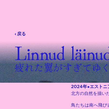
‹ 戻る
Linnud läinu
疲れた翼がすぎてゆ
2024年
•
エストニ
北方の自然を描い
鳥たちは南へ飛び