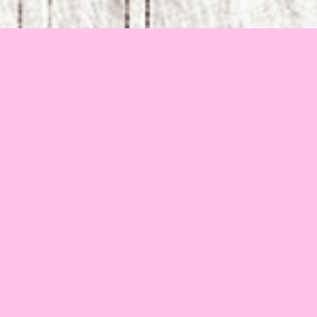
2013年
•
リトアニア
•
5分22秒
『Guilt』は、外の世界から自分を閉ざして生きようとす
る孤独なキツネの物語である。
 彼女は“罪悪感”に苦しめられることに奇妙な快楽を見出し
ている。しかし周囲の世界は絶えず彼女の領域へ侵入し、
孤独だけを保ち続けることはできない。小さな世界が崩れ
ていく中でも、“罪悪感”はただ静かに見つめ続け、落ち着
かない夢によって彼女を蝕んでいく。やがてキツネは、狂
気と和解のあいだで選択を迫られる。