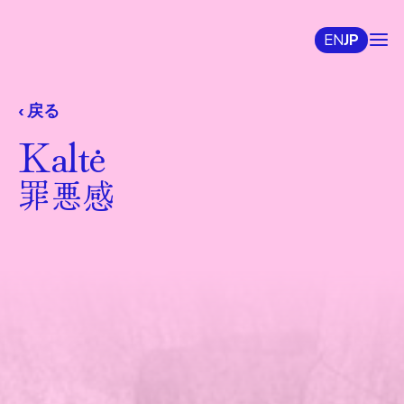
EN
JP
‹ 戻る
Kaltė
罪悪感