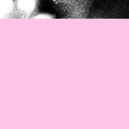
2024年
•
ラトビア、チェコ
•
10分
フランツとミレナは、距離と、彼女の夫、そして数えきれ
ないほどの手紙によって隔てられている。それでも愛は、
カフカの人生に光と希望をもたらす一方で、彼の内側に潜
む恐れや暗闇をも照らし出していく。フランツ・カフカの
『ミレナへの手紙』に着想を得た本作は、「恋に落ちる」
という体験の多面的な感情を描き出す。