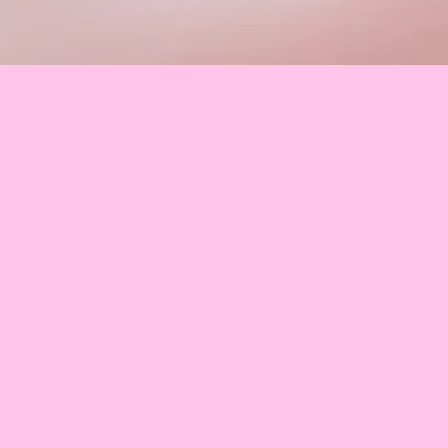
2021年
•
リトアニア、フランス、クロアチア
•
13分
エレナは雲の上で自由な日々を楽しんでいた。 しかし魅
力的な“赤い鶴”と出会ったことで、彼女の中にひとつの種
が芽生え始める。その種がもたらす変化や犠牲を受け入れ
られなかったエレナは、自らそれを身体から引き剥がして
しまう。 やがて彼女は、その選択がもたらした結果と向
き合うことになる。