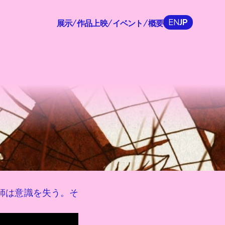
EN
JP
展示
作品上映
イベント
概要
/
/
/
師は意識を失う。そ