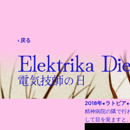
‹ 戻る
Elektrika Di
電気技師の日
2018年
•
ラトビア
•
精神病院の隣で行
して目を覚ますと、