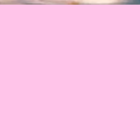
2026年
•
リトアニア
•
13分
漁師カスティティスが運命的な“獲物”を引き上げたこと
で、神々の怒りを買ってしまう。しかし運命は彼を、神の
掟を超えて彼を愛する海の女神ユラテのもとへ導いてい
く。禁じられた二人の愛は雷神の怒りを呼び覚まし、彼女
の琥珀の宮殿は砕け散る。それでも愛だけは壊れなかっ
た。その涙から、バルト海の琥珀が生まれたという。
監督