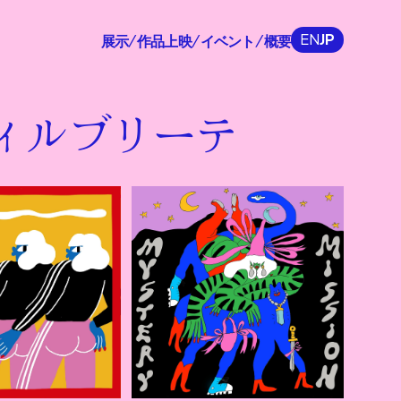
EN
JP
展示
作品上映
イベント
概要
/
/
/
ィルブリーテ